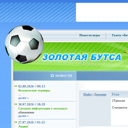
Новости игры
Газета «Б
50 сезон
НОВОСТИ
02.08.2026 // 09:13
Комерческие турниры
...
Инфо
|
Дневник
Uran
далее »
2Tattooist
30.07.2026 // 18:29
Считаются 
Сводная информация о командах
обновление
далее »
27.07.2026 // 01:25
Акция!