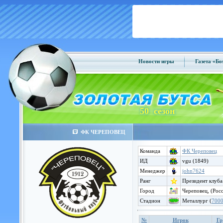
Новости игры
Газета «Б
50 сезон
ФК ЧЕРЕПОВЕЦ
Команда
ФК Череповец
ИД
vgu (1849)
Менеджер
john7624
Ранг
Президент клуба
Город
Череповец, (Рос
Стадион
Металлург (
700
№
Игрок
Гр