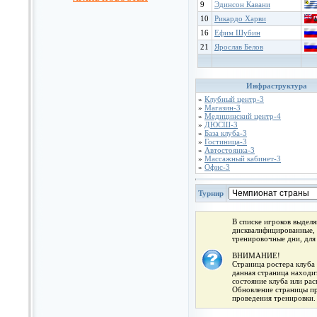
9
Эдинсон Кавани
10
Рикардо Харви
16
Ефим Шубин
21
Ярослав Белов
Инфраструктура
»
Клубный центр-3
»
Магазин-3
»
Медицинский центр-4
»
ДЮСШ-3
»
База клуба-3
»
Гостиница-3
»
Автостоянка-3
»
Массажный кабинет-3
»
Офис-3
Турнир
В списке игроков выдел
дисквалифицированные, 
тренировочные дни, для
ВНИМАНИЕ!
Страница ростера клуба 
данная страница находит
состояние клуба или ра
Обновление страницы про
проведения тренировки.