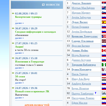
1
Драгое Лекович
НОВОСТИ
82
Мэттью МакЛафлин
7
Мариан Марвич
02.08.2026 // 09:13
Комерческие турниры
1
Артём Забродин
...
2
Лукас Васкес
далее »
5
Потап Ермаков
30.07.2026 // 18:29
12
Артём Перфильев
Сводная информация о командах
обновление
12
Корнелио Торруэллас
далее »
13
Сандис Озолиньш
27.07.2026 // 01:25
15
Ярослав Бычков
Акция!
в честь 50-го сезона
16
Деннис Нейвс
далее »
54
Игорь Комаров
26.07.2026 // 15:10
6
Даниил Астунин
Изменения в Генераторе
3
Тиджани Бабангида
гостевые голы и 5 замен
далее »
14
Бупен Нарсипур
25.07.2026 // 10:01
4
Наиль Умяров
50 сезон
6
Имад Аль-Вади
На старт!
далее »
14
Альберт Карасёв
24.07.2026 // 19:36
78
Борис Игнатов
Новый сезон и призовые ЛК
92
Пьетро Тамбарини
Выплачены
далее »
19
Пассодинас Ромено
4
Ефим Маслов
АРХИВ НОВОСТЕЙ