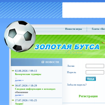
Новости игры
Газета «Б
50 сезон
НОВОСТИ
Логин
02.08.2026 // 09:13
Пароль
Комерческие турниры
...
далее »
Забыли пароль?
30.07.2026 // 18:29
Сводная информация о командах
обновление
далее »
Регистрация
27.07.2026 // 01:25
Акция!