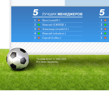
1
Вася
(wasia99 )
1
2
Николай
(ЕЖИЩЕ )
2
3
Александр
(svastik14 )
3
4
Николай
(niksalyut )
4
5
Сергей
(LeRus )
5
"Золотая бутса" © 2002-2026
Все права защищены.