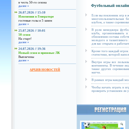
в честь 50-го сезона
Футбольный онлайн
далее »
26.07.2026 // 15:10
Если вы поклонник игр в 
Изменения в Генераторе
многопользовательская б
гостевые голы и 5 замен
клубом, а также соревнова
далее »
В роли менеджера футбол
25.07.2026 // 10:01
клуба, организовывать и
50 сезон
обновления состава собст
На старт!
молодого и талантливого 
далее »
для вас открыта и работае
24.07.2026 // 19:36
Кроме того каждый игрок 
Новый сезон и призовые ЛК
статистики, которой напол
Выплачены
далее »
Внутри игры все пользов
континенты. В течение не
также других соревнован
АРХИВ НОВОСТЕЙ
матчи.
В рамках игры каждый мож
Чтобы начать играть в иг
проверить установлен ли у 