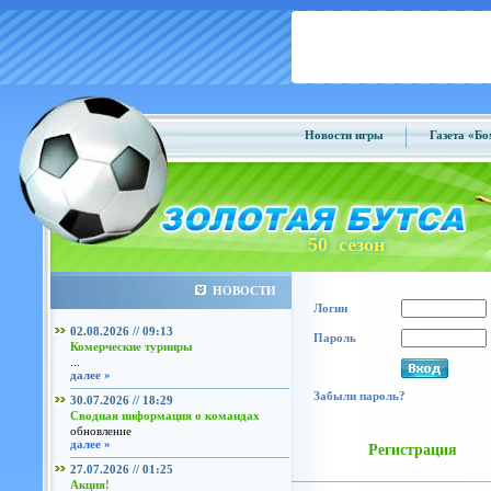
Новости игры
Газета «Б
50 сезон
НОВОСТИ
Логин
02.08.2026 // 09:13
Пароль
Комерческие турниры
...
далее »
Забыли пароль?
30.07.2026 // 18:29
Сводная информация о командах
обновление
далее »
Регистрация
27.07.2026 // 01:25
Акция!