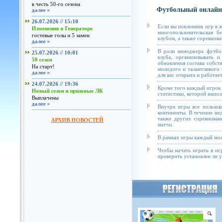
в честь 50-го сезона
Футбольный онлайн
далее »
26.07.2026 // 15:10
Если вы поклонник игр в 
Изменения в Генераторе
многопользовательская б
гостевые голы и 5 замен
клубом, а также соревнова
далее »
В роли менеджера футбол
25.07.2026 // 10:01
клуба, организовывать и
50 сезон
обновления состава собст
На старт!
молодого и талантливого 
далее »
для вас открыта и работае
24.07.2026 // 19:36
Кроме того каждый игрок 
Новый сезон и призовые ЛК
статистики, которой напол
Выплачены
далее »
Внутри игры все пользов
континенты. В течение не
также других соревнован
АРХИВ НОВОСТЕЙ
матчи.
В рамках игры каждый мож
Чтобы начать играть в иг
проверить установлен ли у 