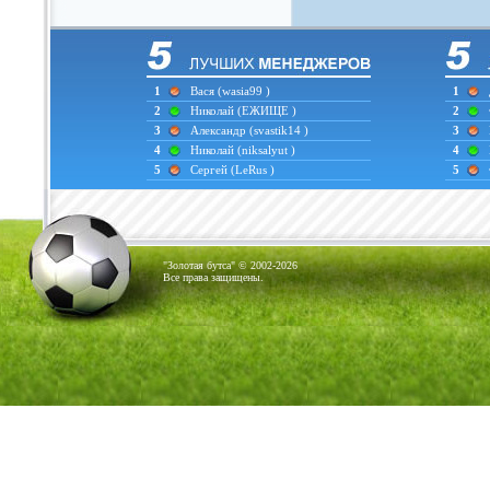
1
Вася
(wasia99 )
1
2
Николай
(ЕЖИЩЕ )
2
3
Александр
(svastik14 )
3
4
Николай
(niksalyut )
4
5
Сергей
(LeRus )
5
"Золотая бутса" © 2002-2026
Все права защищены.